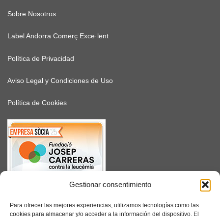
Sobre Nosotros
Label Andorra Comerç Exce·lent
Política de Privacidad
Aviso Legal y Condiciones de Uso
Política de Cookies
Gestionar consentimiento
SUSCRÍBETE
Para ofrecer las mejores experiencias, utilizamos tecnologías como las
cookies para almacenar y/o acceder a la información del dispositivo. El