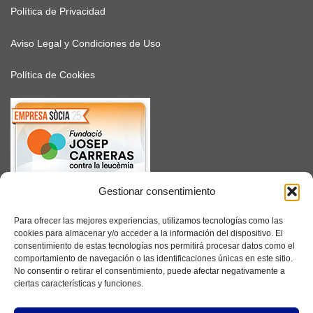
Política de Privacidad
Aviso Legal y Condiciones de Uso
Política de Cookies
Gestionar consentimiento
SUSCRÍBETE
Para ofrecer las mejores experiencias, utilizamos tecnologías como las
cookies para almacenar y/o acceder a la información del dispositivo. El
consentimiento de estas tecnologías nos permitirá procesar datos como el
comportamiento de navegación o las identificaciones únicas en este sitio.
No consentir o retirar el consentimiento, puede afectar negativamente a
Facebook
ciertas características y funciones.
Instagram