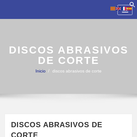
Skip
to
content
DISCOS ABRASIVOS
DE CORTE
Inicio
discos abrasivos de corte
DISCOS ABRASIVOS DE
CORTE