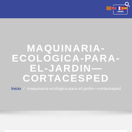
Skip
to
content
MAQUINARIA-
ECOLOGICA-PARA-
EL-JARDIN—
CORTACESPED
Inicio
maquinaria-ecologica-para-el-jardin—cortacesped