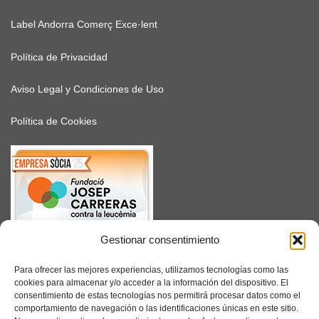
Label Andorra Comerç Exce·lent
Política de Privacidad
Aviso Legal y Condiciones de Uso
Política de Cookies
Gestionar consentimiento
SUSCRÍBETE
Para ofrecer las mejores experiencias, utilizamos tecnologías como las
cookies para almacenar y/o acceder a la información del dispositivo. El
consentimiento de estas tecnologías nos permitirá procesar datos como el
comportamiento de navegación o las identificaciones únicas en este sitio.