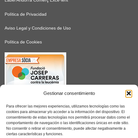
Label Andorra Comerç Exce·lent
Política de Privacidad
Aviso Legal y Condiciones de Uso
Política de Cookies
Gestionar consentimiento
SUSCRÍBETE
Para ofrecer las mejores experiencias, utilizamos tecnologías como las
cookies para almacenar y/o acceder a la información del dispositivo. El
consentimiento de estas tecnologías nos permitirá procesar datos como el
comportamiento de navegación o las identificaciones únicas en este sitio.
No consentir o retirar el consentimiento, puede afectar negativamente a
Facebook
ciertas características y funciones.