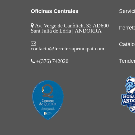
Oficinas Centrales
Servic
Av. Verge de Canòlich, 32 AD600
Ferret
Sant Julià de Lòria | ANDORRA
Catálo
contacto@ferreteriaprincipat.com
Tende
+(376) 742020