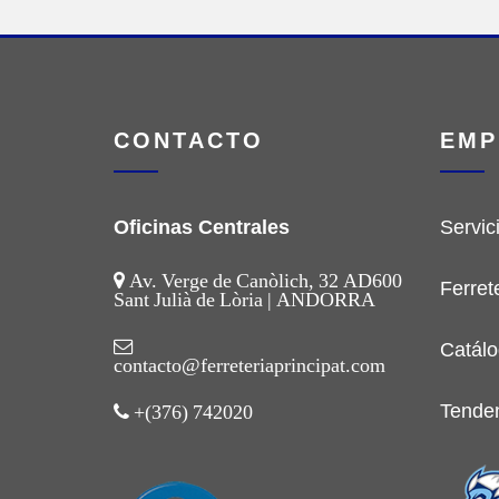
CONTACTO
EMP
Oficinas Centrales
Servic
Av. Verge de Canòlich, 32 AD600
Ferret
Sant Julià de Lòria | ANDORRA
Catálo
contacto@ferreteriaprincipat.com
Tende
+(376) 742020