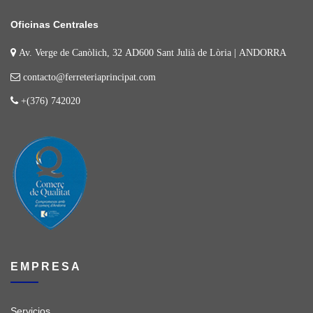
Oficinas Centrales
Av. Verge de Canòlich, 32 AD600 Sant Julià de Lòria | ANDORRA
contacto@ferreteriaprincipat.com
+(376) 742020
EMPRESA
Servicios