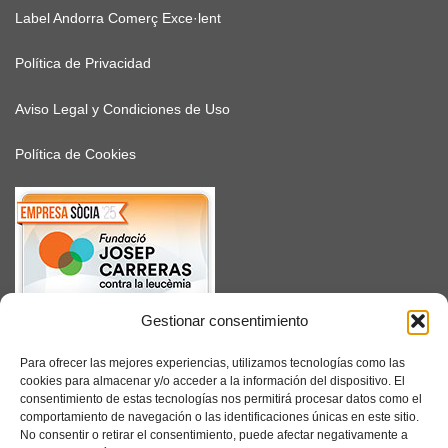
Label Andorra Comerç Exce·lent
Política de Privacidad
Aviso Legal y Condiciones de Uso
Política de Cookies
Gestionar consentimiento
SUSCRÍBETE
Para ofrecer las mejores experiencias, utilizamos tecnologías como las
cookies para almacenar y/o acceder a la información del dispositivo. El
consentimiento de estas tecnologías nos permitirá procesar datos como el
comportamiento de navegación o las identificaciones únicas en este sitio.
No consentir o retirar el consentimiento, puede afectar negativamente a