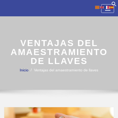
Skip
to
content
VENTAJAS DEL
AMAESTRAMIENTO
DE LLAVES
Inicio
Ventajas del amaestramiento de llaves