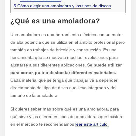
5
Cómo elegir una amoladora y los tipos de discos
¿Qué es una amoladora?
Una amoladora es una herramienta eléctrica con un motor
de alta potencia que se utiliza en el ámbito profesional pero
también en trabajos de bricolaje y construcción. Es una
herramienta que se mueve a muchas revoluciones para
ajustarse a sus diferentes aplicaciones.
Se puede utilizar
para cortar, pulir o desbastar diferentes materiales.
Cada material que se tenga que trabajar va a depender
directamente del tipo de disco que lleve integrado y del
tamaño de la amoladora.
Si quieres saber más sobre qué es una amoladora, para
qué sirve y los diferentes tipos de amoladoras que existen
en el mercado te recomendamos
leer este artículo.