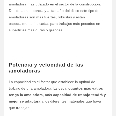
amoladora más utilizado en el sector de la construcción.
Debido a su potencia y al tamaño del disco este tipo de
amoladoras son más fuertes, robustas y están
especialmente indicadas para trabajos más pesados en
superficies más duras o grandes.
Potencia y velocidad de las
amoladoras
La capacidad es el factor que establece la aptitud de
trabajo de una amoladora. Es decir,
cuantos más vatios
tenga la amoladora, más capacidad de trabajo tendrá y
mejor se adaptará
a los diferentes materiales que haya
que trabajar.