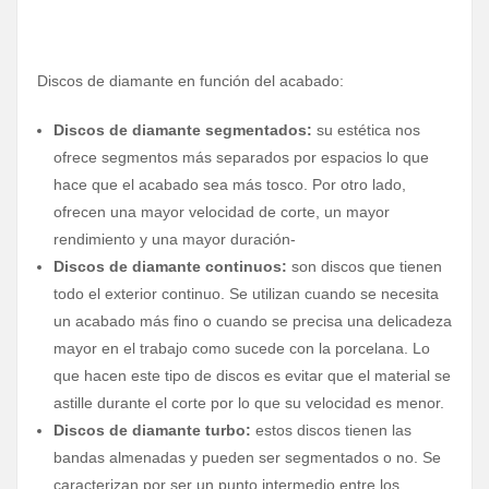
Discos de diamante en función del acabado:
Discos de diamante segmentados:
su estética nos
ofrece segmentos más separados por espacios lo que
hace que el acabado sea más tosco. Por otro lado,
ofrecen una mayor velocidad de corte, un mayor
rendimiento y una mayor duración-
Discos de diamante continuos:
son discos que tienen
todo el exterior continuo. Se utilizan cuando se necesita
un acabado más fino o cuando se precisa una delicadeza
mayor en el trabajo como sucede con la porcelana. Lo
que hacen este tipo de discos es evitar que el material se
astille durante el corte por lo que su velocidad es menor.
Discos de diamante turbo:
estos discos tienen las
bandas almenadas y pueden ser segmentados o no. Se
caracterizan por ser un punto intermedio entre los