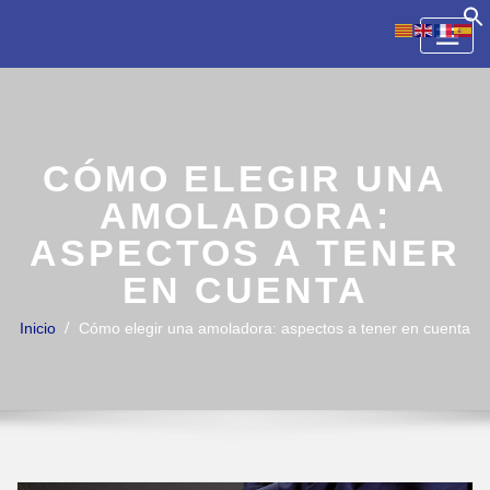
Skip
to
content
CÓMO ELEGIR UNA
AMOLADORA:
ASPECTOS A TENER
EN CUENTA
Inicio
Cómo elegir una amoladora: aspectos a tener en cuenta