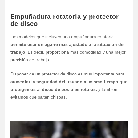
Empuñadura rotatoria y protector
de disco
Los modelos que incluyen una empuñadura rotatoria
permite usar un agarre más ajustado a la situación de
trabajo
. Es decir, proporciona más comodidad y una mejor
precisión de trabajo.
Disponer de un protector de disco es muy importante para
aumentar la seguridad del usuario al mismo tiempo que
protegemos al disco de posibles roturas,
y también
evitamos que salten chispas.