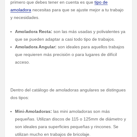
primero que debes tener en cuenta es que
tipo de
amoladora
necesitas para que se ajuste mejor a tu trabajo
y necesidades.
Amoladora Recta:
son las más usadas y polivalentes ya
que se pueden adaptar a casi todo tipo de trabajos.
Amoladora Angular:
son ideales para aquellos trabajos
que requieren más precisión o para lugares de difícil
acceso.
Dentro del catálogo de amoladoras angulares se distingues
dos tipos:
Mini-Amoladoras:
las mini amoladoras son más
pequeñas. Utilizan discos de 115 o 125mm de diámetro y
son ideales para superficies pequeñas y rincones. Se
utilizan mucho en trabajos de bricolaje.