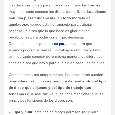
los diferentes tipos y para qué se usan, pero también es
muy importante conocer los discos que utilizan.
Los discos
son una pieza fundamental en todo modelo de
amoladoras
ya que esta herramienta para trabajar
necesita un disco que lo que hace es girar a altas
revoluciones para poder cortar, lijar, desbastar…
Dependiendo del
tipo de disco para amoladora
que
elijamos podremos realizar un trabajo u otro. Por lo tanto,
es importante conocer de la misma manera los diferentes
tipos de disco que hay y para qué sirven cada uno de ellos.
Como hemos visto anteriormente, las amoladoras pueden
tener diferentes funciones,
siempre dependiendo del tipo
de disco que elijamos y del tipo de trabajo que
tengamos que realizar.
Así pues, toca mencionar que las
principales funciones de los discos son:
Lijar y pulir:
este tipo de discos permiten lijar y pulir