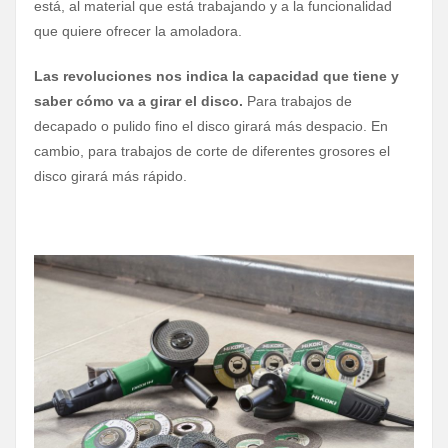
está, al material que está trabajando y a la funcionalidad
que quiere ofrecer la amoladora.
Las revoluciones nos indica la capacidad que tiene y
saber cómo va a girar el disco.
Para trabajos de
decapado o pulido fino el disco girará más despacio. En
cambio, para trabajos de corte de diferentes grosores el
disco girará más rápido.