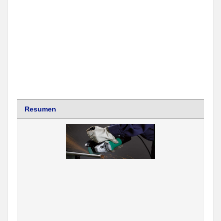
Resumen