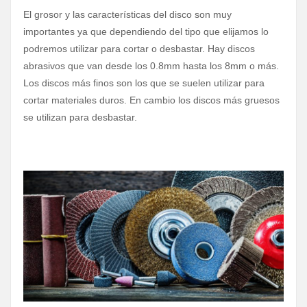
El grosor y las características del disco son muy
importantes ya que dependiendo del tipo que elijamos lo
podremos utilizar para cortar o desbastar. Hay discos
abrasivos que van desde los 0.8mm hasta los 8mm o más.
Los discos más finos son los que se suelen utilizar para
cortar materiales duros. En cambio los discos más gruesos
se utilizan para desbastar.