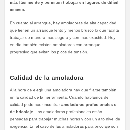
más fácilmente y permiten trabajar en lugares de difícil
acceso.
En cuanto al arranque, hay amoladoras de alta capacidad
que tienen un arranque lento y menos brusco lo que facilita
trabajar de manera más segura y con más exactitud. Hoy
en día también existen amoladoras con arranque
progresivo que evitan los picos de tensión.
Calidad de la amoladora
A la hora de elegir una amoladora hay que fijarse también
en la calidad de la herramienta. Cuando hablamos de
calidad podemos encontrar
amoladoras profesionales o
de bricolaje
. Las amoladoras profesionales están
pensadas para trabajar muchas horas y con un alto nivel de
exigencia. En el caso de las amoladoras para bricolaje son