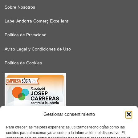
Sobre Nosotros
Label Andorra Comerç Exce·lent
Política de Privacidad
Aviso Legal y Condiciones de Uso
Política de Cookies
Gestionar consentimiento
SUSCRÍBETE
Para ofrecer las mejores experiencias, utilizamos tecnologías como las
cookies para almacenar y/o acceder a la información del dispositivo. El